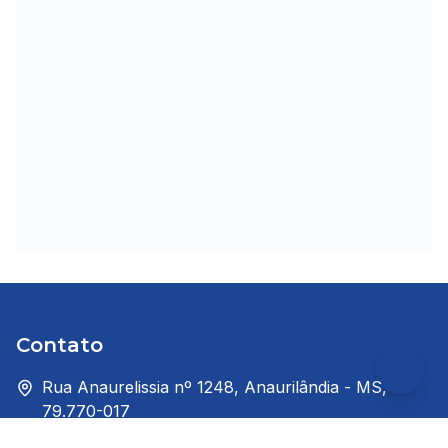
Contato
Rua Anaurelissia nº 1248, Anaurilândia - MS,
79.770-017
(67) 93505-6294 - (67) 93505-6904