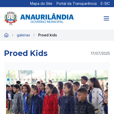
Mapa do Site
Portal da Transparência
E-SIC
galerias
Proed kids
Início
Proed Kids
17/07/2025