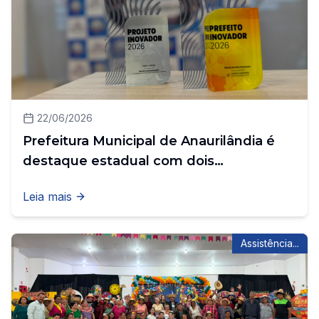
22/06/2026
Prefeitura Municipal de Anaurilândia é
destaque estadual com dois
importantes reconhecimentos em
Leia mais
inovação
Assistência...