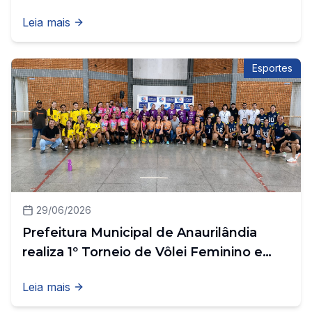
Vila Quebracho e fortalece o esporte
Leia mais
amador
Esportes
29/06/2026
Prefeitura Municipal de Anaurilândia
realiza 1º Torneio de Vôlei Feminino e
fortalece o esporte regional
Leia mais