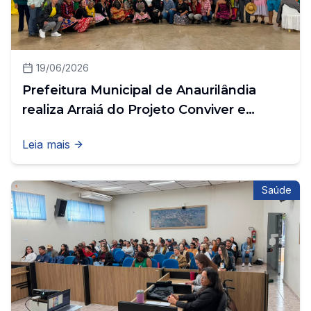
19/06/2026
Prefeitura Municipal de Anaurilândia
realiza Arraiá do Projeto Conviver e
promove uma noite de tradição, alegria
Leia mais
e integração
Saúde