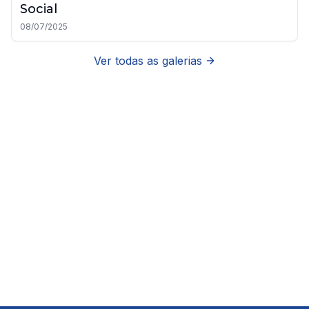
Social
08/07/2025
Ver todas as galerias
Acessibilidade para todos
O site da Prefeitura de Anaurilândia foi desenvolvido
para ser acessível a todos os cidadãos. Use as
ferramentas de acessibilidade para personalizar sua
experiência.
Saiba mais
Enviar sugestão