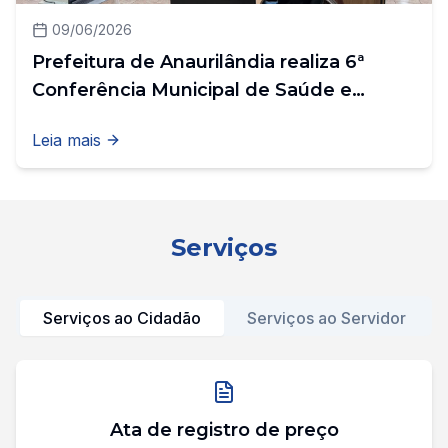
09/06/2026
Prefeitura de Anaurilândia realiza 6ª
Conferência Municipal de Saúde e
fortalece participação popular na
Leia mais
construção das políticas públicas
Serviços
Serviços ao Cidadão
Serviços ao Servidor
Ata de registro de preço