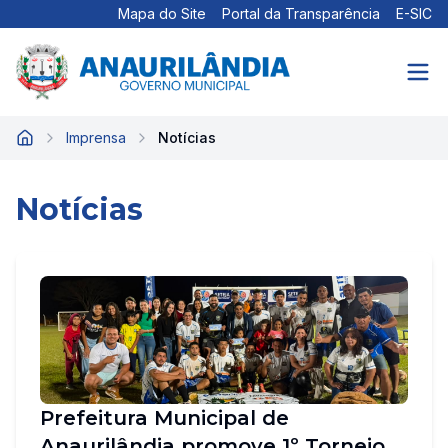
Mapa do Site
Portal da Transparência
E-SIC
Imprensa
Notícias
Início
Notícias
Prefeitura Municipal de
Anaurilândia promove 1º Torneio