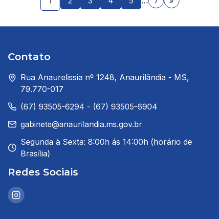
1
2
3
4
5
…
›
»
Contato
Rua Anaurelissia nº 1248, Anaurilândia - MS,
79.770-017
(67) 93505-6294 - (67) 93505-6904
gabinete@anaurilandia.ms.gov.br
Segunda à Sexta: 8:00h ás 14:00h (horário de
Brasília)
Redes Sociais