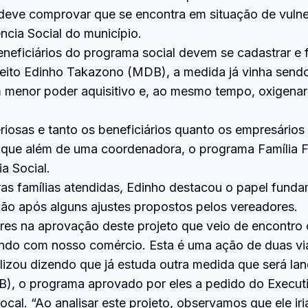
ia deve comprovar que se encontra em situação de vuln
ncia Social do município.
neficiários do programa social devem se cadastrar e
feito Edinho Takazono (MDB), a medida já vinha send
 menor poder aquisitivo e, ao mesmo tempo, oxigenar 
eriosas e tanto os beneficiários quanto os empresári
da que além de uma coordenadora, o programa Família 
a Social.
ras famílias atendidas, Edinho destacou o papel funda
ação após alguns ajustes propostos pelos vereadores.
res na aprovação deste projeto que veio de encontro
indo com nosso comércio. Esta é uma ação de duas via
nalizou dizendo que já estuda outra medida que será 
), o programa aprovado por eles a pedido do Executiv
cal. “Ao analisar este projeto, observamos que ele ir