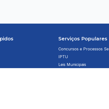
pidos
Serviços Populares
Concursos e Processos Sel
IPTU
Leis Municipais
Licitações
 Cidadão
Nota Fiscal Eletrônica
 Servidor
Portal da Transparência
teis