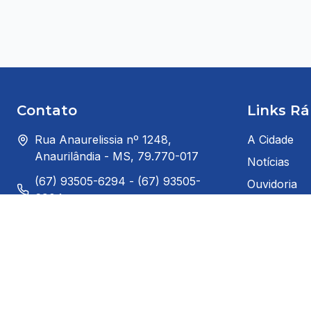
Contato
Links Rá
Rua Anaurelissia nº 1248,
A Cidade
Anaurilândia - MS, 79.770-017
Notícias
(67) 93505-6294 - (67) 93505-
Ouvidoria
6904
Prefeito
gabinete@anaurilandia.ms.gov.br
Serviços ao
Segunda à Sexta: 8:00h ás 14:00h
Serviços ao
(horário de Brasília)
Telefones Úl
Redes Sociais