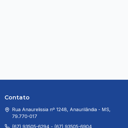
Contato
Rua Anaurelissia nº 1248, Anaurilândia - MS,
79.770-017
(67) 93505-6294 - (67) 93505-6904