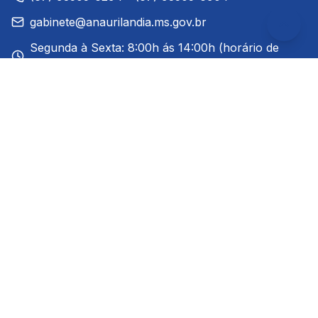
gabinete@anaurilandia.ms.gov.br
Segunda à Sexta: 8:00h ás 14:00h (horário de
Brasília)
Redes Sociais
Links Rápidos
A Cidade
Notícias
Ouvidoria
Prefeito
Serviços ao Cidadão
Serviços ao Servidor