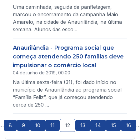
Uma caminhada, seguida de panfletagem,
marcou o encerramento da campanha Maio
Amarelo, na cidade de Anaurilândia, na última
semana. Alunos das esco...
Anaurilândia - Programa social que
começa atendendo 250 famílias deve
impulsionar o comércio local
04 de junho de 2019, 00:00
Na última sexta-feira (31), foi dado início no
município de Anaurilândia ao programa social
“Família Feliz”, que já começou atendendo
cerca de 250 ...
…
8
9
10
11
12
13
14
15
16